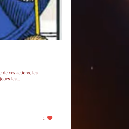
 de vos actions, les
ours les...
2