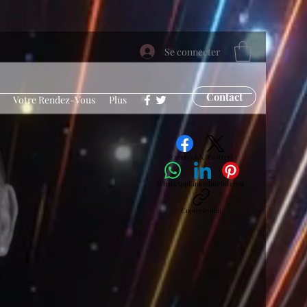
Se connecter
Contact
Votre Rendez-Vous
Plus
Facebook
X (Twitter)
WhatsApp
LinkedIn
Pinterest
Copier le lien