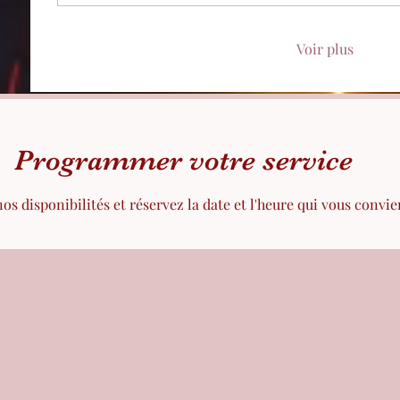
Voir plus
Antilles celeste
Programmer votre service
Formulaire d'abonnement
os disponibilités et réservez la date et l'heure qui vous convi
Envoyer
worldceleste@gmail.co
m
0596611827