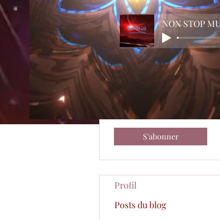
Plus d'actions
NON STOP M
ANGE
Administrateur
0
4
Abonné
Suivis
S'abonner
Profil
Posts du blog