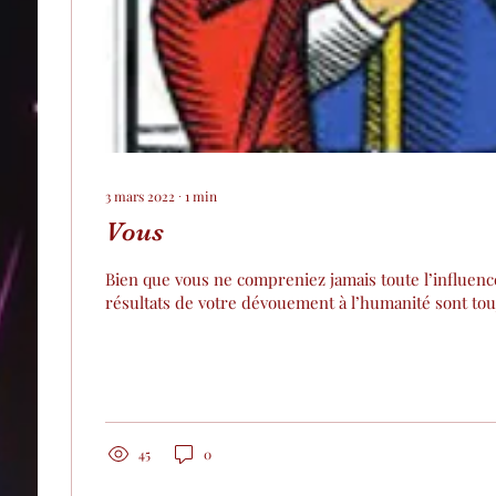
3 mars 2022
∙
1
min
Vous
Bien que vous ne compreniez jamais toute l’influence
résultats de votre dévouement à l’humanité sont touj
45
0